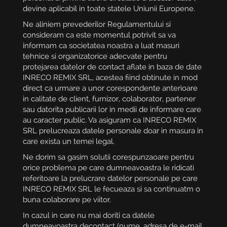
devine aplicabil in toate statele Uniunii Europene.
Ne aliniem prevederilor Regulamentului si
consideram ca este momentul potrivit sa va
informam ca societatea noastra a luat masuri
tehnice si organizatorice adecvate pentru
protejarea datelor de contact aflate in baza de date
INRECO REMIX SRL, acestea fiind obtinute in mod
direct ca urmare a unor corespondente anterioare
in calitate de client, furnizor, colaborator, partener
sau datorita publicarii lor in medii de informare care
au caracter public. Va asiguram ca INRECO REMIX
SRL prelucreaza datele personale doar in masura in
care exista un temei legal.
Ne dorim sa gasim solutii corespunzaoare pentru
orice problema pe care dumneavoastra le ridicati
referitoare la prelucrare datelor personale pe care
INRECO REMIX SRL le fecueaza si sa continuatm o
buna colaborare pe viitor.
In cazul in care nu mai doriti ca datele
dumneavoastra decontact (nume, adresa de e-mail