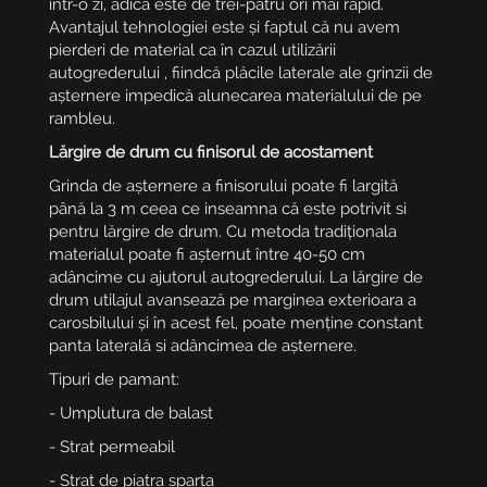
într-o zi, adică este de trei-patru ori mai rapid.
Avantajul tehnologiei este și faptul că nu avem
pierderi de material ca în cazul utilizării
autogrederului , fiindcă plăcile laterale ale grinzii de
așternere impedică alunecarea materialului de pe
rambleu.
Lărgire de drum cu finisorul de acostament
Grinda de așternere a finisorului poate fi largită
până la 3 m ceea ce inseamna că este potrivit si
pentru lărgire de drum. Cu metoda tradiționala
materialul poate fi așternut între 40-50 cm
adâncime cu ajutorul autogrederului. La lărgire de
drum utilajul avansează pe marginea exterioara a
carosbilului și în acest fel, poate menține constant
panta laterală si adâncimea de așternere.
Tipuri de pamant:
- Umplutura de balast
- Strat permeabil
- Strat de piatra sparta