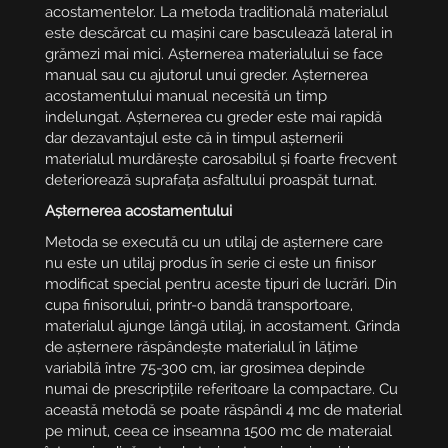
acostamentelor. La metoda traditională materialul
este descărcat cu mașini care basculează lateral in
grămezi mai mici. Așternerea materialului se face
manual sau cu ajutorul unui greder. Așternerea
acostamentului manual necesită un timp
indelungat. Așternerea cu greder este mai rapidă
dar dezavantajul este că in timpul așternerii
materialul murdărește carosabilul și foarte frecvent
deteriorează suprafața asfaltului proaspăt turnat.
Așternerea acostamentului
Metoda se execută cu un utilaj de așternere care
nu este un utilaj produs în serie ci este un finisor
modificat special pentru aceste tipuri de lucrări. Din
cupa finisorului, printr-o bandă transportoare,
materialul ajunge lângă utilaj, in acostament. Grinda
de așternere răspândește materialul în lățime
variabilă între 75-300 cm, iar grosimea depinde
numai de prescripțiile referitoare la compactare. Cu
această metodă se poate răspândi 4 mc de material
pe minut, ceea ce inseamna 1500 mc de materaial