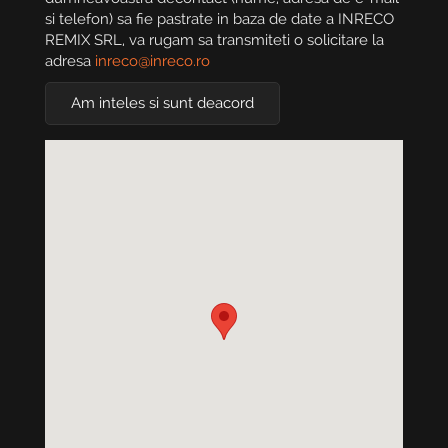
si telefon) sa fie pastrate in baza de date a INRECO
REMIX SRL, va rugam sa transmiteti o solicitare la
adresa
inreco@inreco.ro
Am inteles si sunt deacord