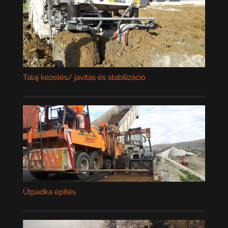
Talaj kezelés/ javítás és stabilizáció
Útpadka építés