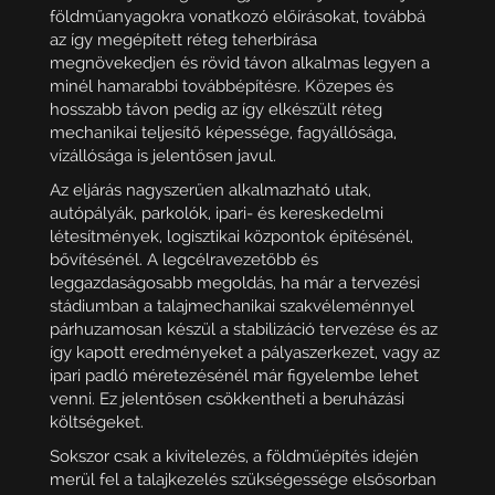
földműanyagokra vonatkozó előírásokat, továbbá
az így megépített réteg teherbírása
megnövekedjen és rövid távon alkalmas legyen a
minél hamarabbi továbbépítésre. Közepes és
hosszabb távon pedig az így elkészült réteg
mechanikai teljesítő képessége, fagyállósága,
vízállósága is jelentősen javul.
Az eljárás nagyszerűen alkalmazható utak,
autópályák, parkolók, ipari- és kereskedelmi
létesítmények, logisztikai központok építésénél,
bővítésénél. A legcélravezetőbb és
leggazdaságosabb megoldás, ha már a tervezési
stádiumban a talajmechanikai szakvéleménnyel
párhuzamosan készül a stabilizáció tervezése és az
így kapott eredményeket a pályaszerkezet, vagy az
ipari padló méretezésénél már figyelembe lehet
venni. Ez jelentősen csökkentheti a beruházási
költségeket.
Sokszor csak a kivitelezés, a földműépítés idején
merül fel a talajkezelés szükségessége elsősorban