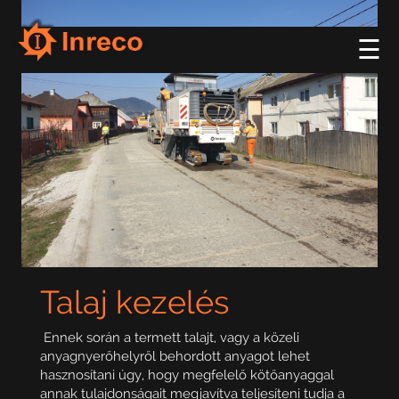
☰
Talaj kezelés
Ennek során a termett talajt, vagy a közeli
anyagnyerőhelyről behordott anyagot lehet
hasznosítani úgy, hogy megfelelő kötőanyaggal
annak tulajdonságait megjavítva teljesíteni tudja a