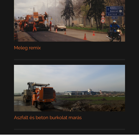
Meleg remix
Aszfalt és beton burkolat marás